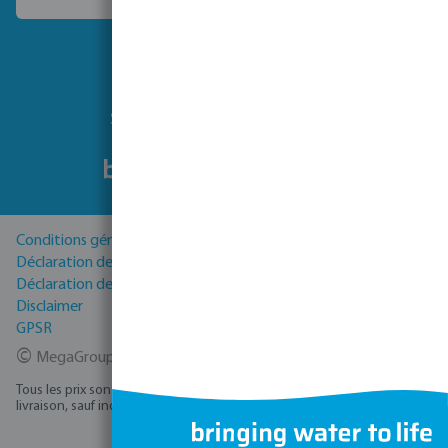
Choisissez un autre pays
Suivez-nous
Conditions générales
Déclaration de Confidentialité
Déclaration de cookies
Disclaimer
GPSR
©
MegaGroup Trade 2026
Tous les prix sont hors TVA plus
, frais d'expédition
et éventuels frais de
livraison, sauf indication contraire.