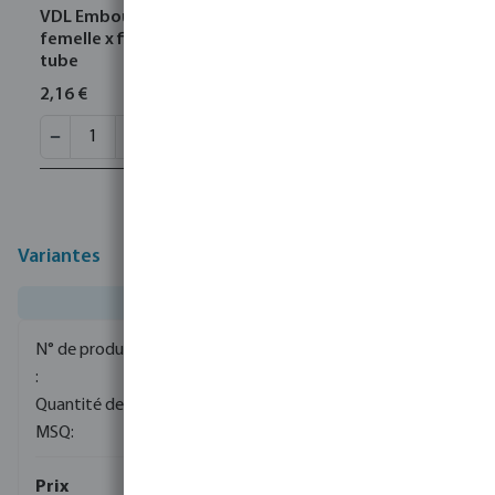
0110403
VDL Embout fileté PVC-U 32 mm x 1/2" collage
femelle x filetage mâle 10bar gris type fabriqué sur
tube
2,16 €
Variantes
0100045
1
1