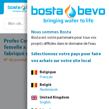
Passer au contenu principal
Nous sommes Bosta
Bosta est votre partenaire pour tous vos
Profec Courbe à 15° PVC-U 140 mm collage
projets difficiles dans le domaine de l'eau.
femelle x collage mâle 12,5bar gris type
fabriqué sur tube
Sélectionnez votre pays pour faire
N° de produit 0100048
vos achats sur votre site local
Ignorer la galerie d'images
Belgique
Français
België
Nederlands
United Kingdom
English