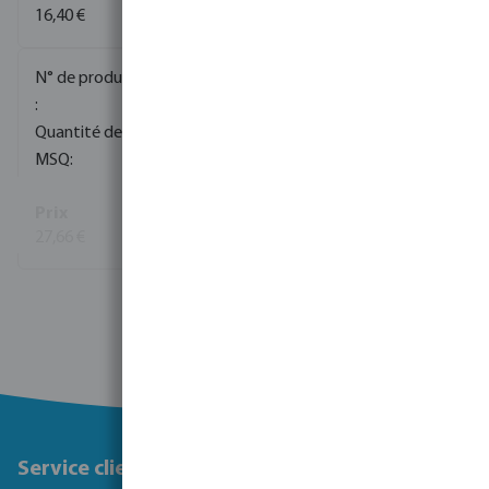
16,40 €
(12)
0100046
150
1
27,66 €
(63)
Voir plus
Service client