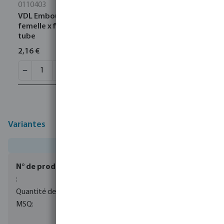
0110403
VDL Embout fileté PVC-U 32 mm x 1/2" collage
femelle x filetage mâle 10bar gris type fabriqué sur
tube
2,16 €
Variantes
0100045
1
1