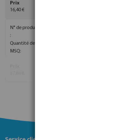
16,40 €
(12)
0100046
150
1
27,66 €
(63)
Voir plus
Service client