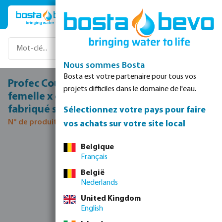
Passer au contenu principal
Nous sommes Bosta
Bosta est votre partenaire pour tous vos
Profec Courbe à 15° PVC-U 90 mm collage
projets difficiles dans le domaine de l'eau.
femelle x collage mâle 12,5bar gris type
fabriqué sur tube
Sélectionnez votre pays pour faire
N° de produit 0100045
vos achats sur votre site local
Ignorer la galerie d'images
Belgique
Français
België
Nederlands
United Kingdom
English