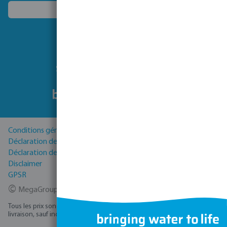
Choisissez un autre pays
Suivez-nous
Conditions générales
Déclaration de Confidentialité
Déclaration de cookies
Disclaimer
GPSR
©
MegaGroup Trade 2026
Tous les prix sont hors TVA plus
, frais d'expédition
et éventuels frais de
livraison, sauf indication contraire.