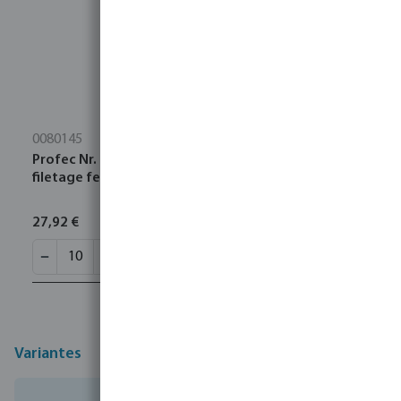
0080145
Profec Nr. 270 Manchon acier inoxydable 316 1"
filetage femelle 16bar
27,92 €
Variantes