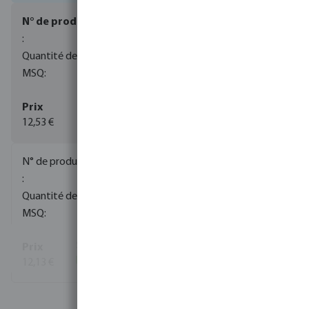
0080035
850
10
12,53 €
(829)
0080036
500
10
12,13 €
(1392)
Voir plus