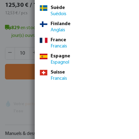
151,61 € / 10 pcs
125,30 € / 10 pcs
Suède
15,16 € / pcs
12,53 € / pcs
Suédois
Finlande
829
en stock à Veghel, NL
- délai de livraison minimum : 1-2
Anglais
jour(s) ouvrable(s)
France
Francais
Quantité de produit : Entrez la quantité souhaitée ou utili
Quantité de boîtes:
850 pcs
Espagne
MSQ:
10 pcs
Espagnol
Ajouter au panier
Suisse
Francais
Votre
partenaire commercial
en matière de technologie de
l'eau
Manuels & dessins