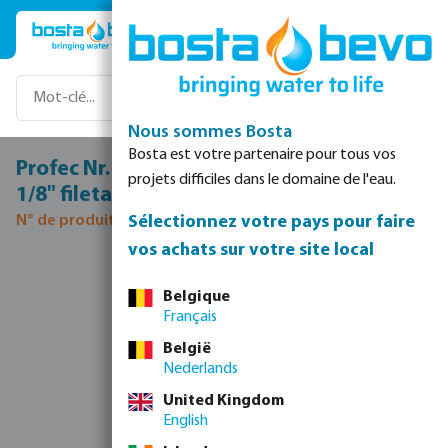
Passer au contenu principal
Nous sommes Bosta
Bosta est votre partenaire pour tous vos
Profec Nr. 130 T à 90° acier inoxydable 316
projets difficiles dans le domaine de l'eau.
1/8" filetage femelle 16bar
Sélectionnez votre pays pour faire
N° de produit 0080035
vos achats sur votre site local
Ignorer la galerie d'images
Belgique
Français
België
Nederlands
United Kingdom
English