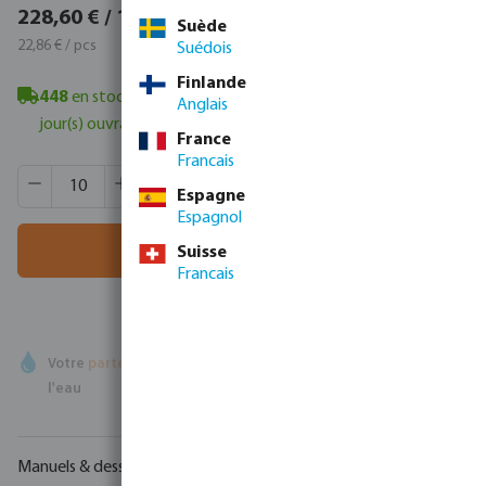
276,61 € / 10 pcs
228,60 € / 10 pcs
Suède
27,66 € / pcs
22,86 € / pcs
Suédois
Finlande
448
en stock à Veghel, NL
- délai de livraison minimum : 1-2
Anglais
jour(s) ouvrable(s)
France
Francais
Quantité de produit : Entrez la quantité souhaitée ou utili
Quantité de boîtes:
130 pcs
Espagne
MSQ:
10 pcs
Espagnol
Ajouter au panier
Suisse
Francais
Votre
partenaire commercial
en matière de technologie de
l'eau
Manuels & dessins