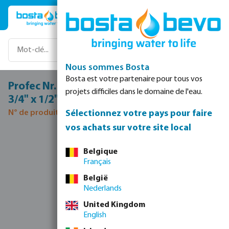
Passer au contenu principal
Nous sommes Bosta
Bosta est votre partenaire pour tous vos
Profec Nr. 130 T à 90° acier inoxydable 316
projets difficiles dans le domaine de l'eau.
3/4" x 1/2" x 3/4" filetage femelle 16bar
Sélectionnez votre pays pour faire
N° de produit 0080210
vos achats sur votre site local
Ignorer la galerie d'images
Belgique
Français
België
Nederlands
United Kingdom
English