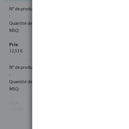
0080035
850
10
12,53 €
(829)
0080036
500
10
12,13 €
(1382)
Voir plus