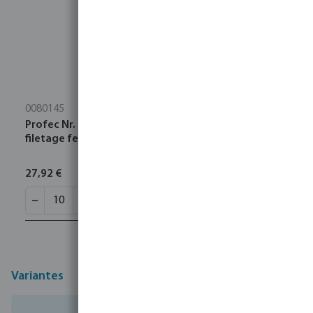
0080145
Profec Nr. 270 Manchon acier inoxydable 316 1"
filetage femelle 16bar
27,92 €
Variantes