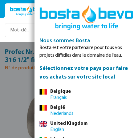
Passer au contenu principal
Nous sommes Bosta
Bosta est votre partenaire pour tous vos
Profec Nr. 180 Croisillon acier inoxydable
projets difficiles dans le domaine de l'eau.
316 1/2" filetage femelle 16bar
Sélectionnez votre pays pour faire
N° de produit 0080318
vos achats sur votre site local
Ignorer la galerie d'images
Belgique
Français
België
Nederlands
United Kingdom
English