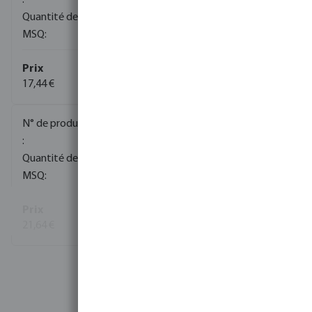
284
1
17,44 €
(135)
0080317
195
10
21,64 €
(26)
Voir plus