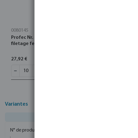
0080145
Profec Nr. 270 Manchon acier inoxydable 316 1"
filetage femelle 16bar
27,92 €
Variantes
0080316