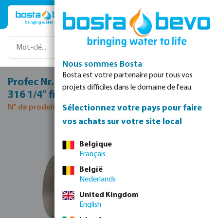
Passer au contenu principal
Nous sommes Bosta
Bosta est votre partenaire pour tous vos
Profec Nr. 180 Croisillon acier inoxydable
projets difficiles dans le domaine de l'eau.
316 1/4" filetage femelle 16bar
Sélectionnez votre pays pour faire
N° de produit 0080316
vos achats sur votre site local
Ignorer la galerie d'images
Belgique
Français
België
Nederlands
United Kingdom
English