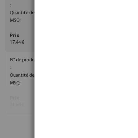
284
1
17,44 €
(135)
0080317
195
10
21,64 €
(26)
Voir plus