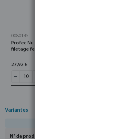
0080145
Profec Nr. 270 Manchon acier inoxydable 316 1"
filetage femelle 16bar
27,92 €
Variantes
0080316