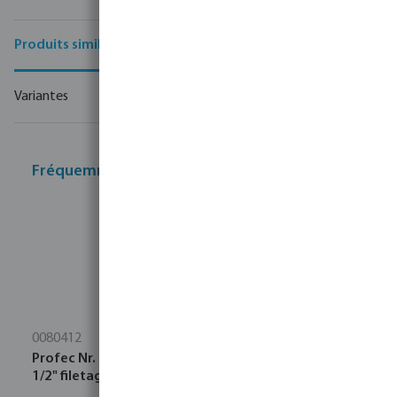
Produits similaires
Variantes
Fréquemment achetés ensemble
0080412
Profec Nr. 23 Raccord de tuyau acier inoxydable 316
1/2" filetage mâle 16bar 80 mm