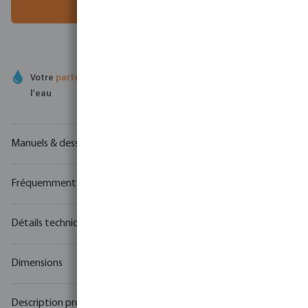
Ajouter au panier
Votre
partenaire commercial
en matière de technologie de
l'eau
Manuels & dessins
Fréquemment achetés ensemble
Détails techniques
Dimensions
Description produit