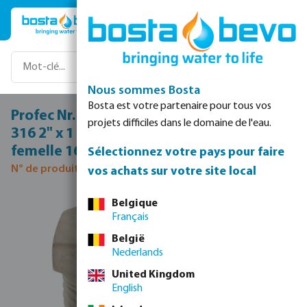
Passer au contenu principal
Nous sommes Bosta
Bosta est votre partenaire pour tous vos
Profec Nr. 241 Réduction acier inoxydable
projets difficiles dans le domaine de l'eau.
316 2" x 1 1/4" filetage mâle x filetage
femelle 16bar
Sélectionnez votre pays pour faire
N° de produit 0080101
vos achats sur votre site local
Ignorer la galerie d'images
Belgique
Français
België
Nederlands
United Kingdom
English