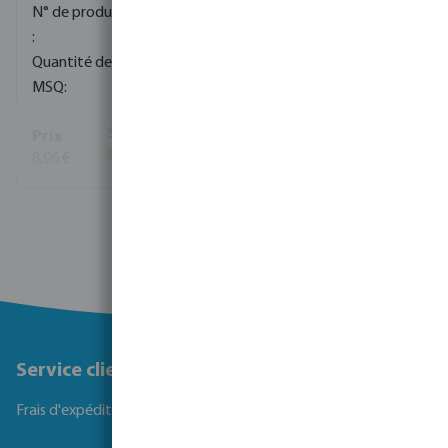
0080081
720
10
8,96 €
(976)
Voir plus
Service client
Frais d'expédition