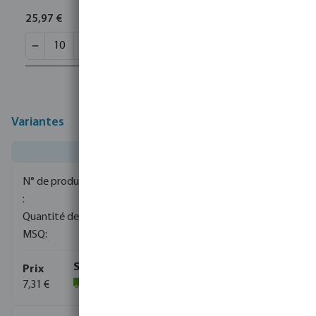
25,97 €
Variantes
0080080
1900
10
7,31 €
(1413)