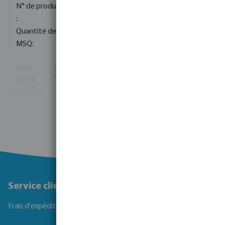
0080081
720
10
8,96 €
(976)
Voir plus
Service client
Frais d'expédition