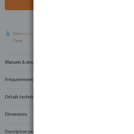
Ajouter au panier
Votre
partenaire commercial
en matière de technologie de
l'eau
Manuels & dessins
Fréquemment achetés ensemble
Détails techniques
Dimensions
Description produit