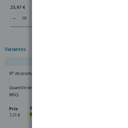
25,97 €
Variantes
0080080
1900
10
7,31 €
(1413)