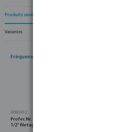
Produits similaires
Variantes
Fréquemment achetés ensemble
0080412
Profec Nr. 23 Raccord de tuyau acier inoxydable 316
1/2" filetage mâle 16bar 80 mm