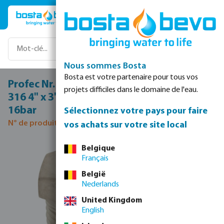
Passer au contenu principal
Nous sommes Bosta
Bosta est votre partenaire pour tous vos
Profec Nr. 241 Réduction acier inoxydable
projets difficiles dans le domaine de l'eau.
316 4" x 3" filetage mâle x filetage femelle
16bar
Sélectionnez votre pays pour faire
N° de produit 0080370
vos achats sur votre site local
Ignorer la galerie d'images
Belgique
Français
België
Nederlands
United Kingdom
English