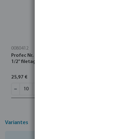
0080412
Profec Nr. 23 Raccord de tuyau acier inoxydable 316
1/2" filetage mâle 16bar 80 mm
25,97 €
Variantes