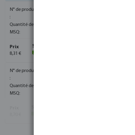
0080140
1300
10
8,31 €
(604)
0080141
720
10
8,70 €
(5247)
Voir plus