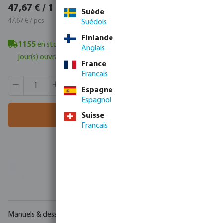
57,68 € / 1 pcs
47,67 € / 1 pcs
Suède
57,68 € / pcs
47,67 € / pcs
Suédois
Finlande
1155
en stock à Veghel, NL
- délai de livraison minimum : 1-2
Anglais
jour(s) ouvrable(s)
France
Francais
Quantité de produit : Entrez la quantité souhaitée ou utili
Quantité de boîtes:
60 pcs
Espagne
MSQ:
1 pcs
Espagnol
Ajouter au panier
Suisse
Francais
Votre
partenaire commercial
en matière de technologie de
l'eau
Manuels & dessins