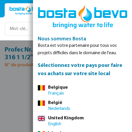
Passer au contenu principal
Nous sommes Bosta
Bosta est votre partenaire pour tous vos
Profec Nr. 270 Manchon acier inoxydable
projets difficiles dans le domaine de l'eau.
316 1 1/2" filetage femelle 16bar
Sélectionnez votre pays pour faire
N° de produit 0080147
vos achats sur votre site local
Ignorer la galerie d'images
Belgique
Français
België
Nederlands
United Kingdom
English