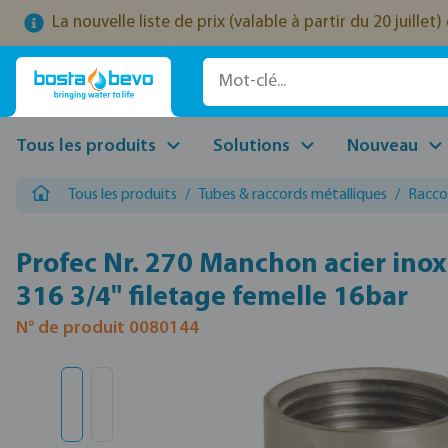
La nouvelle liste de prix (valable à partir du 20 juille
ser au contenu principal
Passer à la recherche
Passer à la navigation principale
Tous les produits
Solutions
Nouveau
Tous les produits
/
Tubes & raccords métalliques
/
Racco
Profec Nr. 270 Manchon acier ino
316 3/4" filetage femelle 16bar
N° de produit 0080144
Ignorer la galerie d'images