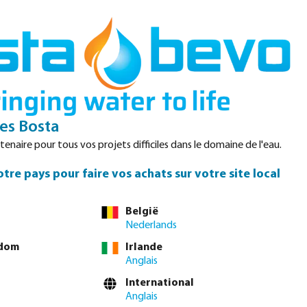
Login
Panier
Datasheets
Waterpoints
Service
Contact
s Bosta
enaire pour tous vos projets difficiles dans le domaine de l'eau.
tre pays pour faire vos achats sur votre site local
us ou commandez directement via le
tableau complet des
België
Nederlands
gdom
Irlande
1 1/4"
1 1/2"
2"
2 1/2"
3"
4"
(Cette option n'est pas disponibl
Anglais
International
vous connecter
ou
contacter le service commercial
pour obtenir des prix
Anglais