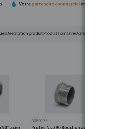
ts
Votre
partenaire commercial
en matière de technolo
ques
Description produit
Produits similaires
Variantes
0080175
1067300
 90° acier
Profec Nr. 290 Bouchon acier
Profec Nr.