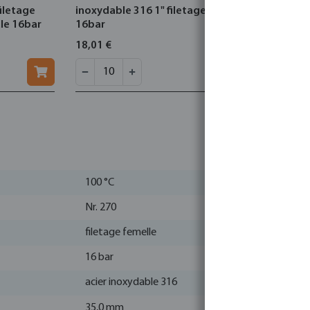
filetage
inoxydable 316 1" filetage mâle
acier galva
âle 16bar
16bar
16bar 300
18,01 €
73,96 €
100 °C
Nr. 270
filetage femelle
16 bar
acier inoxydable 316
35,0 mm