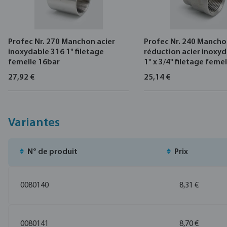
Profec Nr. 270 Manchon acier
Profec Nr. 240 Mancho
inoxydable 316 1" filetage
réduction acier inoxy
femelle 16bar
1" x 3/4" filetage feme
27,92 €
25,14 €
Variantes
N° de produit
Prix
0080140
8,31 €
0080141
8,70 €