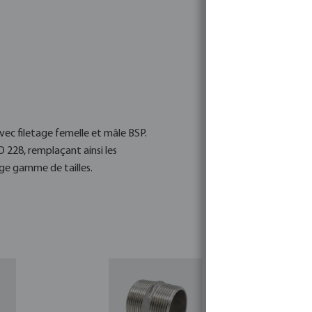
vec filetage femelle et mâle BSP.
228, remplaçant ainsi les
rge gamme de tailles.