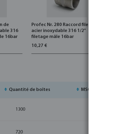
n de
Profec Nr. 280 Raccord fileté
Profec Nr.
dable 316
acier inoxydable 316 1/2"
réduction
lle 16bar
filetage mâle 16bar
3/4" x 1/2
10,27 €
17,38 €
Quantité de boîtes
MSQ
St
1300
10
720
10