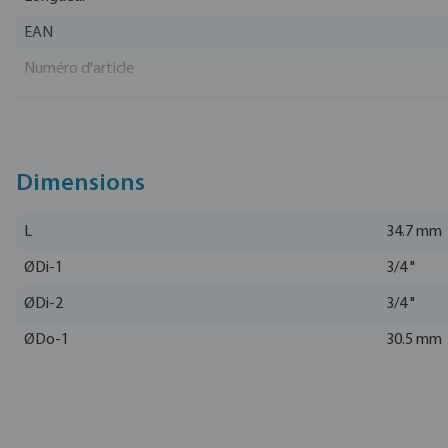
EAN
Numéro d'article
Fabricant
Dimensions
L
34.7 mm
ØDi-1
3/4 "
ØDi-2
3/4 "
ØDo-1
30.5 mm