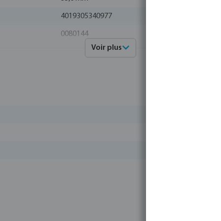
4019305340977
0080144
Voir plus
Profec