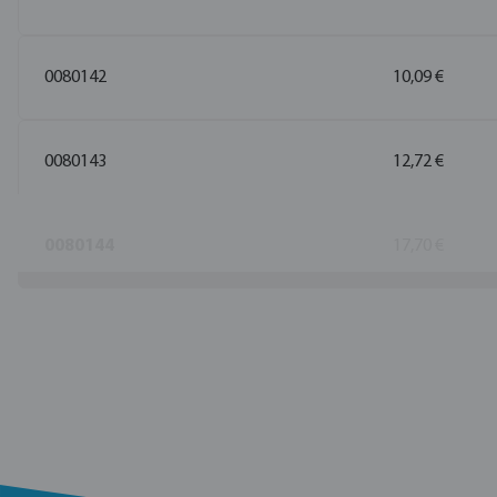
0080142
10,09 €
0080143
12,72 €
0080144
17,70 €