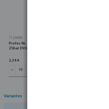
1129006
Profec Nr. 290 Bouchon fonte noir 1" filetage mâle
25bar DVGW
2,34 €
Variantes