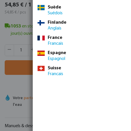
66,37 € / 1 pcs
54,85 € / 1 pcs
Suède
66,37 € / pcs
54,85 € / pcs
Suédois
Finlande
1053
en stock à Veghel, NL
- délai de livraison minimum : 1-2
Anglais
jour(s) ouvrable(s)
France
Francais
Quantité de produit : Entrez la quantité souhaitée ou utili
Quantité de boîtes:
60 pcs
Espagne
MSQ:
1 pcs
Espagnol
Ajouter au panier
Suisse
Francais
Votre
partenaire commercial
en matière de technologie de
l'eau
Manuels & dessins