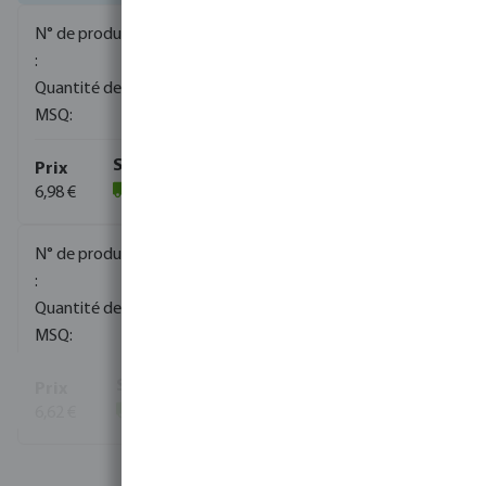
0080170
2000
10
6,98 €
(1821)
0080171
1000
10
6,62 €
(812)
Voir plus