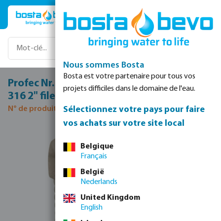
Passer au contenu principal
Nous sommes Bosta
Bosta est votre partenaire pour tous vos
Profec Nr. 290 Bouchon acier inoxydable
projets difficiles dans le domaine de l'eau.
316 2" filetage mâle 16bar
Sélectionnez votre pays pour faire
N° de produit 0080178
vos achats sur votre site local
Ignorer la galerie d'images
Belgique
Français
België
Nederlands
United Kingdom
English