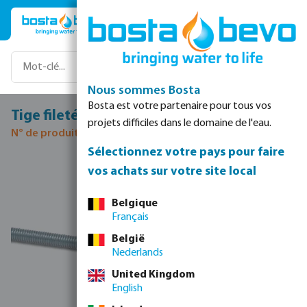
Passer au contenu principal
Nous sommes Bosta
Bosta est votre partenaire pour tous vos
Tige filetée acier galvanisé M8 1m
projets difficiles dans le domaine de l'eau.
N° de produit 0080504
Sélectionnez votre pays pour faire
Ignorer la galerie d'images
vos achats sur votre site local
Belgique
Français
België
Nederlands
United Kingdom
English