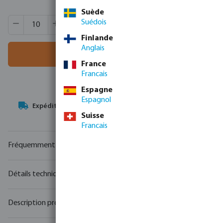
Suède
Quantité de produit : Entrez la quantité souhaitée ou utili
Quantité de boîtes:
1 pcs
Suédois
MSQ:
10 pcs
Finlande
Anglais
Ajouter au panier
France
Francais
Espagne
Espagnol
Votre
partenaire commercial
en matière de technologie de
Suisse
l'eau
Francais
Fréquemment achetés ensemble
Détails techniques
Description produit