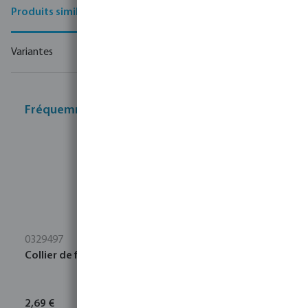
Produits similaires
Variantes
Fréquemment achetés ensemble
0329497
Collier de fixation acier galvanisé 40-46 mm