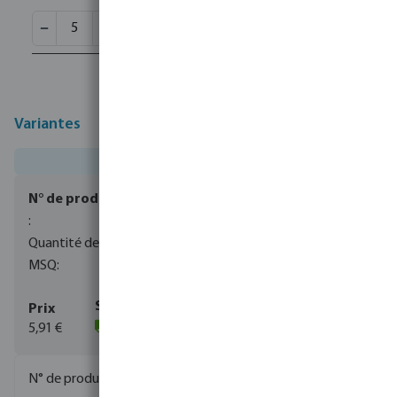
2,69 €
Variantes
0080504
1
10
5,91 €
(128)
0080505