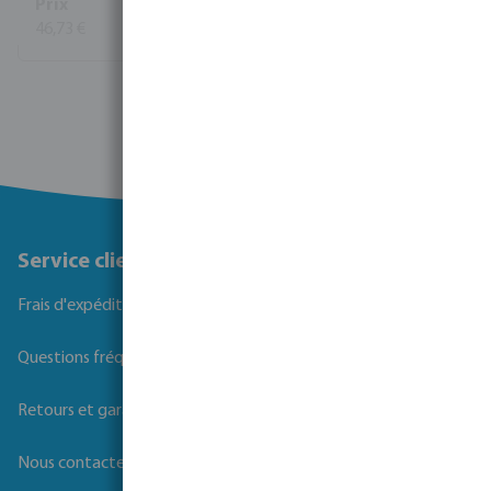
46,73 €
(85)
Voir plus
Service client
Frais d'expédition
Questions fréquemment posées
Retours et garanties
Nous contacter