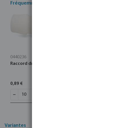
Fréquemment achetés ensemble
0440236
Raccord droit POM 6 mm embout 10bar blanc
0,89 €
Variantes