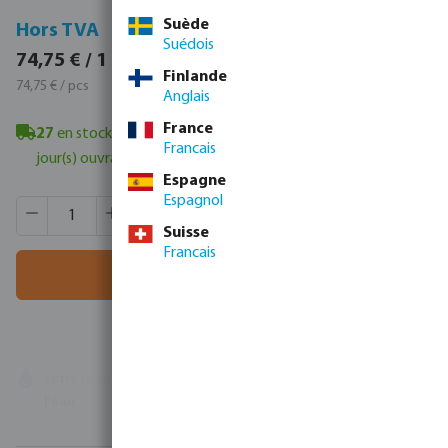
Suède
TVA incluse
Hors TVA
Suédois
90,45 € / 1 pcs
74,75 € / 1 pcs
Finlande
90,45 € / pcs
74,75 € / pcs
Anglais
France
27
en stock à Veghel, NL
- délai de livraison minimum : 1-2
Francais
jour(s) ouvrable(s)
Espagne
Espagnol
Quantité de produit : Entrez la quantité souhaitée ou utili
Quantité de boîtes:
25 pcs
Suisse
MSQ:
1 pcs
Francais
Ajouter au panier
Votre
partenaire commercial
en matière de technologie de
l'eau