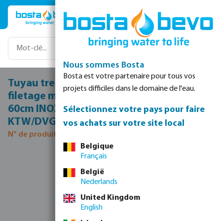
Passer au contenu principal
Nous sommes Bosta
Bosta est votre partenaire pour tous vos
Tuyau tressé acier inoxydable/silicone 1"
projets difficiles dans le domaine de l'eau.
filetage mâle x écrou femelle 6bar DN25
60cm INOX laiton filetage mâle
Sélectionnez votre pays pour faire
KTW/DVGW type droit
vos achats sur votre site local
N° de produit 0081116
Belgique
Français
Ignorer la galerie d'images
België
Nederlands
United Kingdom
English