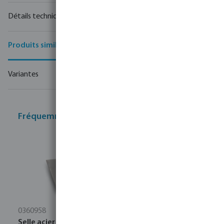
Détails techniques
Produits similaires
Variantes
Fréquemment achetés ensemble
0360958
Selle acier inoxydable 304 15-16 mm