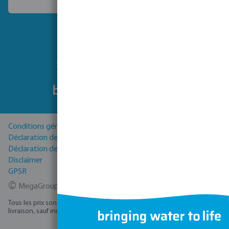
Choisissez un autre pays
Suivez-nous
Conditions générales
Déclaration de Confidentialité
Déclaration de cookies
Disclaimer
GPSR
©
MegaGroup Trade 2026
Tous les prix sont hors TVA plus
, frais d'expédition
et éventuels frais de
livraison, sauf indication contraire.