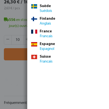
31,82 € / 10 pcs
26,30 € / 10 pcs
Suède
3,18 € / pcs
2,63 € / pcs
Suédois
Finlande
556
en stock à Veghel, NL
- délai de livraison minimum : 1-2
Anglais
jour(s) ouvrable(s)
France
Francais
Quantité de produit : Entrez la quantité souhaitée ou utili
Quantité de boîtes:
100 pcs
Espagne
MSQ:
10 pcs
Espagnol
Ajouter au panier
Suisse
Francais
Votre
partenaire commercial
en matière de technologie de
l'eau
Fréquemment achetés ensemble