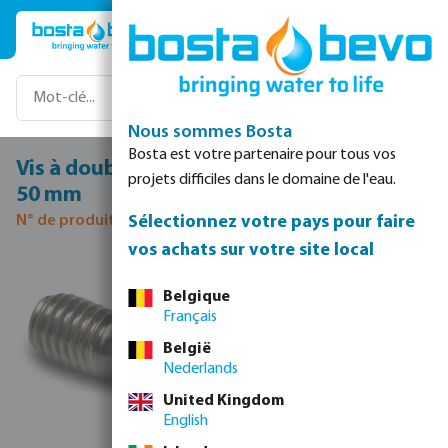
Passer au contenu principal
Nous sommes Bosta
Bosta est votre partenaire pour tous vos
Vis à double filetage acier inoxydable M8
projets difficiles dans le domaine de l'eau.
50 mm
Sélectionnez votre pays pour faire
N° de produit 0080280
vos achats sur votre site local
Ignorer la galerie d'images
Belgique
Français
België
Nederlands
United Kingdom
English