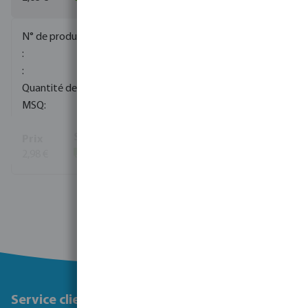
0080281
100
10
2,98 €
(175)
Voir plus
Service client