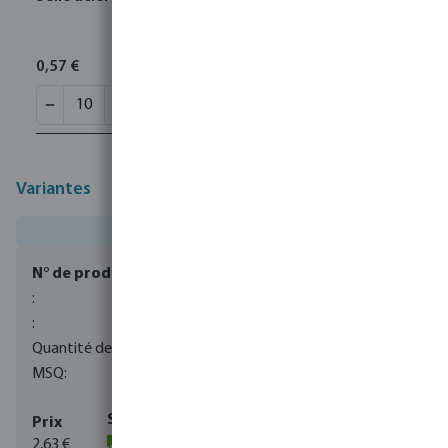
0,57 €
Variantes
0080280
100
10
2,63 €
(556)