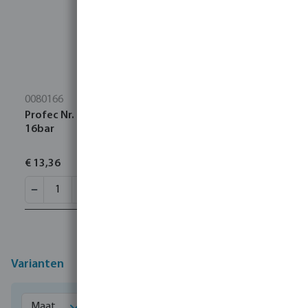
0080166
Profec Nr. 280 Nippel RVS 316 1 1/4" buitendraad
16bar
€ 13,36
Varianten