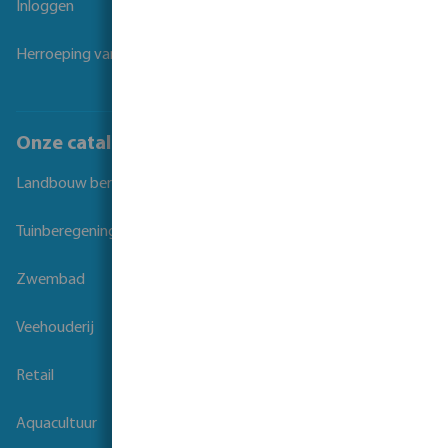
Inloggen
Herroeping van overeenkomst
Onze catalogi
Landbouw beregening
Tuinberegening
Zwembad
Veehouderij
Retail
Aquacultuur