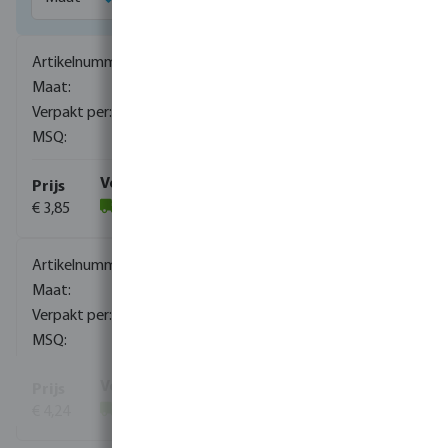
0080743
1/4"
1600
10
€ 3,85
(1439)
0080744
3/8"
800
10
€ 4,24
(641)
Toon meer