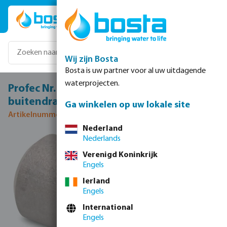
Ga naar de hoofdinhoud
Wij zijn Bosta
Bosta is uw partner voor al uw uitdagende
waterprojecten.
Profec Nr. 23B Lasnippel RVS 316 1 1/4"
buitendraad x stomplas 8bar 50 mm
Ga winkelen op uw lokale site
Artikelnummer 0080748
Nederland
Nederlands
Afbeeldingengalerij overslaan
Verenigd Koninkrijk
Engels
Ierland
Engels
International
Engels