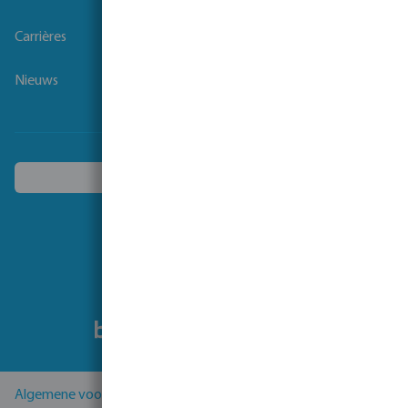
Carrières
Nieuws
Kies een ander land
Volg ons
Algemene voorwaarden