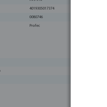
4019305017374
0080746
Profec
m