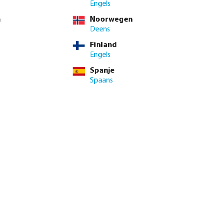
 BTW
Engels
5 / 10 st.
n
Noorwegen
t.
Deens
Finland
minimale levertijd: 1-2 werkdag(en)
Engels
Spanje
enste hoeveelheid in of gebruik de knoppen om de hoeveelhei
Spaans
Voeg toe aan winkelmandje