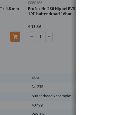
0080166
0080173
4" x 4,8 mm
Profec Nr. 280 Nippel RVS 316 1
Profec Nr.
1/4" buitendraad 16bar
buitendra
€ 13,36
€ 3,42
8 bar
Nr. 23B
buitendraad x stomplas
40 mm
RVS 316