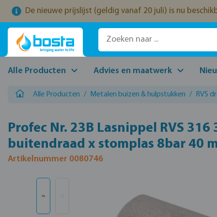
De nieuwe prijslijst (geldig vanaf 20 juli) is nu beschi
naar de hoofdinhoud
Ga naar de zoekopdracht
Ga naar de hoofdnavigatie
Alle Producten
Advies en maatwerk
Nie
Alle Producten
/
Metalen buizen & hulpstukken
/
RVS d
Profec Nr. 23B Lasnippel RVS 316 
buitendraad x stomplas 8bar 40 
Artikelnummer 0080746
Afbeeldingengalerij overslaan