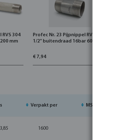
el RVS 304
Profec Nr. 23 Pijpnippel RVS 316
Nr. 23 Pij
r 200 mm
1/2" buitendraad 16bar 60 mm
buitendr
€ 7,94
€ 12,23
js
Verpakt per
MSQ
Voo
 3,85
1600
10