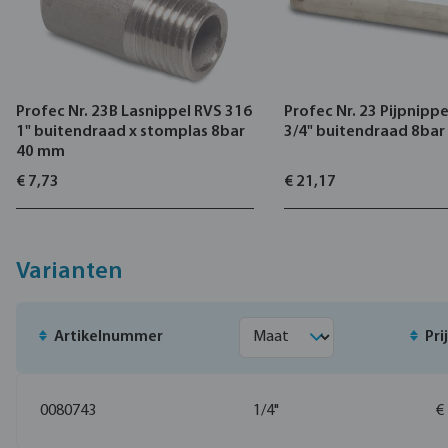
Profec Nr. 23B Lasnippel RVS 316
Profec Nr. 23 Pijpnipp
1" buitendraad x stomplas 8bar
3/4" buitendraad 8ba
40 mm
€ 7,73
€ 21,17
Varianten
Artikelnummer
Pri
0080743
1/4"
€