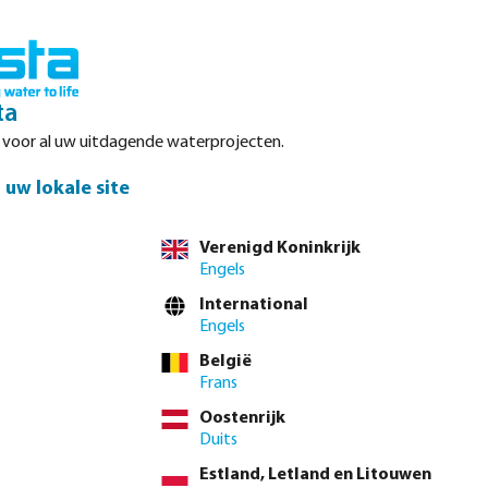
Inloggen
Winkelwagen
ta
r voor al uw uitdagende waterprojecten.
Datasheets
Waterpoints
Service
Contact
uw lokale site
Verenigd Koninkrijk
Engels
el direct via de
volledige producttabel
International
Engels
België
4"
1 1/2"
2"
2 1/2"
3"
4"
Frans
Oostenrijk
 btw.
Log in
of
neem contact op met de verkoopafdeling
voor aangepaste
Duits
Estland, Letland en Litouwen