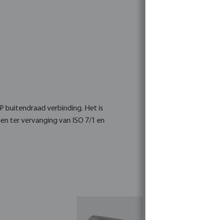
SP buitendraad verbinding. Het is
n ter vervanging van ISO 7/1 en