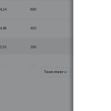
 4,24
800
10
 4,48
450
10
 5,93
300
10
 7,73
200
10
Toon meer