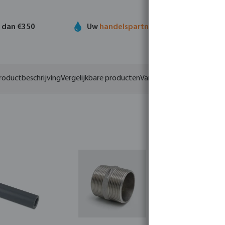
r dan €350
Uw
handelspartner
in watertechnolog
roductbeschrijving
Vergelijkbare producten
Varianten