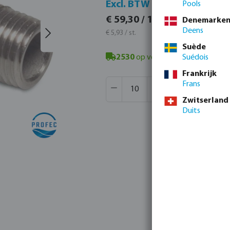
Incl.
Excl. BTW
Pools
€ 71,7
€ 59,30 / 10 st.
Denemarke
€ 7,18 / s
Deens
€ 5,93 / st.
Suède
2530
op voorraad in Veghel, NL
Suédois
- 
Frankrijk
Producthoeveelheid: Voer de gew
Verpakt per:
300 st.
Frans
MSQ:
10 st.
Zwitserland
Duits