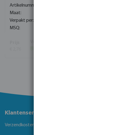
0080081
3/8" x 1/8"
720
10
€ 2,76
(976)
Toon meer
Klantenservice
Verzendkosten