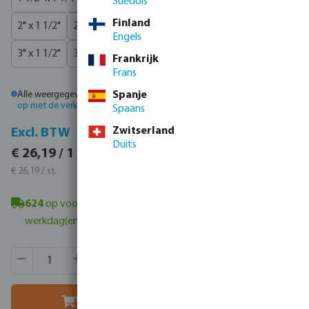
Suédois
Finland
2" x 1 1/2"
2 1/2" x 1"
2 1/2" x 1 1/2"
2 1/2" x 2"
Engels
3" x 1 1/2"
3" x 2"
3" x 2 1/2"
4" x 2"
4" x 3"
Frankrijk
Frans
Alle weergegeven prijzen zijn inclusief btw.
Spanje
Log in
of
neem contact
op met de verkoopafdeling
voor aangepaste prijzen.
Spaans
Zwitserland
Incl. BTW
Excl. BTW
Duits
€ 31,69 / 1 st.
€ 26,19 / 1 st.
€ 31,69 / st.
€ 26,19 / st.
624
op voorraad in Veghel, NL
- minimale levertijd: 1-2
werkdag(en)
Producthoeveelheid: Voer de gewenste hoeveelheid in of g
Verpakt per:
75 st.
MSQ:
1 st.
Voeg toe aan winkelmandje