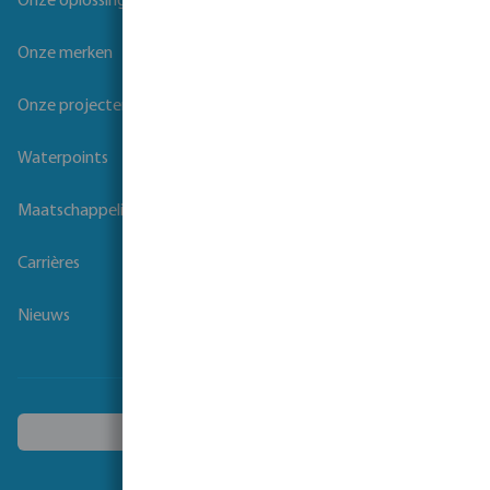
Onze oplossingen
Onze merken
Onze projecten
Waterpoints
Maatschappelijk verantwoord ondernemen
Carrières
Nieuws
Kies een ander land