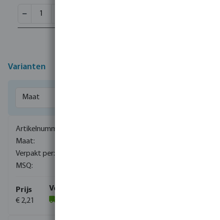
Varianten
0080080
1/4" x 1/8"
1900
10
€ 2,21
(1413)