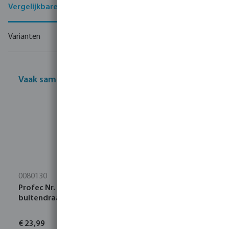
Vergelijkbare producten
Varianten
Vaak samen gekocht
0080130
Profec Nr. 245 Verloopnippel RVS 316 2" x 1"
buitendraad 16bar
€ 23,99