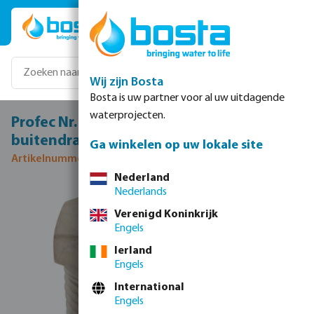
Ga naar de hoofdinhoud
Wij zijn Bosta
Bosta is uw partner voor al uw uitdagende
waterprojecten.
Profec Nr. 241 Verloopring RVS 316 2" x 1"
buitendraad x binnendraad 16bar
Ga winkelen op uw lokale site
Artikelnummer 0080100
Nederland
Nederlands
Afbeeldingengalerij overslaan
Verenigd Koninkrijk
Engels
Ierland
Engels
International
Engels