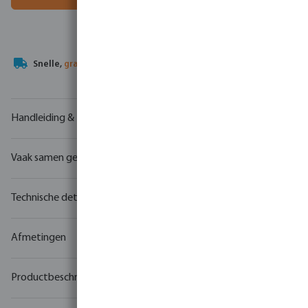
Uw
handelspartner
in watertechnologie
Handleiding & tekeningen
Vaak samen gekocht
Technische details
Afmetingen
Productbeschrijving