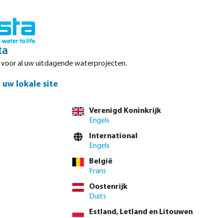
Inloggen
Winkelwagen
ta
r voor al uw uitdagende waterprojecten.
Datasheets
Waterpoints
Service
Contact
uw lokale site
Verenigd Koninkrijk
Engels
el direct via de
volledige producttabel
International
Engels
België
1/2" x 1/8"
1/2" x 1/4"
1/2" x 3/8"
3/4" x 1/4"
3/4" x 3/8"
Frans
" x 1/2"
1" x 3/4"
1 1/4" x 1/2"
1 1/4" x 3/4"
1 1/4" x 1"
Oostenrijk
Duits
x 1"
1 1/2" x 1 1/4"
2" x 1/2"
2" x 3/4"
2" x 1"
2" x 1 1/4"
Estland, Letland en Litouwen