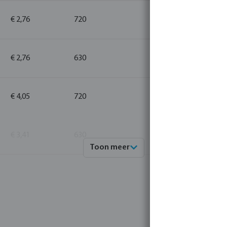
€ 2,76
720
10
€ 2,76
630
10
€ 4,05
720
10
€ 3,41
630
10
Toon meer