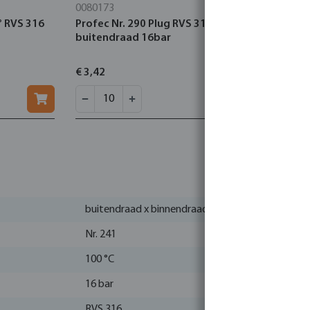
0080173
0080403
° RVS 316
Profec Nr. 290 Plug RVS 316 1/2"
Profec Nr.
buitendraad 16bar
1/2" buit
€ 3,42
€ 7,94
buitendraad x binnendraad
Nr. 241
100 °C
16 bar
RVS 316