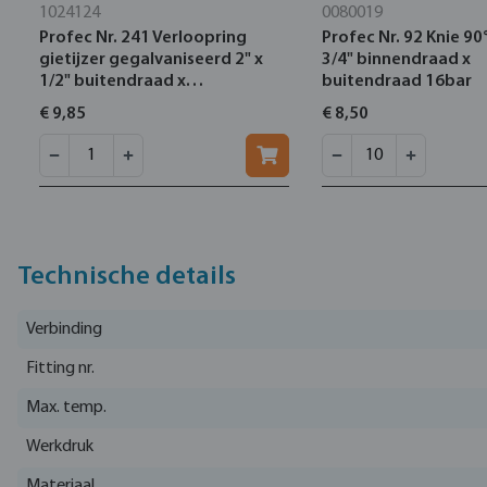
1024124
0080019
Profec Nr. 241 Verloopring
Profec Nr. 92 Knie 90
gietijzer gegalvaniseerd 2" x
3/4" binnendraad x
1/2" buitendraad x
buitendraad 16bar
binnendraad 25bar DVGW
€ 9,85
€ 8,50
Technische details
Verbinding
Fitting nr.
Max. temp.
Werkdruk
Materiaal