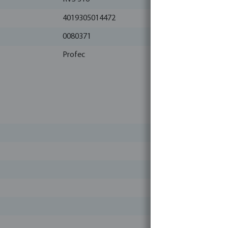
4019305014472
0080371
Profec