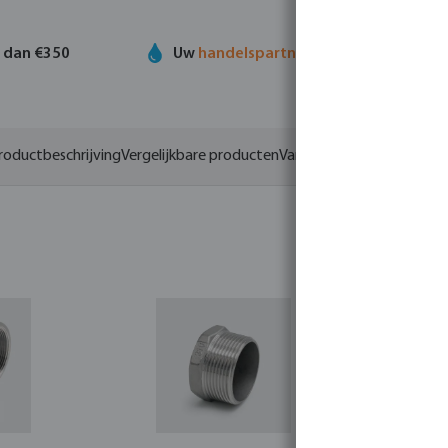
r dan €350
Uw
handelspartner
in watertechnolog
roductbeschrijving
Vergelijkbare producten
Varianten