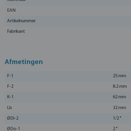
EAN
Artikelnummer
Fabrikant
Afmetingen
F-1
25 mm
F-2
8.2 mm
K-1
62 mm
Lb
32 mm
ØDi-2
1/2 "
ØDo-1
2 "