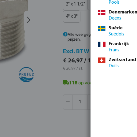
Pools
2" x 1 1/2"
2 1/2" x 1"
2 1/2" x 1 1
Denemarke
4" x 3"
Deens
Suède
Suédois
Alle weergegeven prijzen zijn inclusief
prijzen.
Frankrijk
Frans
Incl. B
Excl. BTW
€ 32,63 
Zwitserland
€ 26,97 / 1 st.
Duits
€ 32,63 / s
€ 26,97 / st.
118
op voorraad in Veghel, NL
- m
Producthoeveelheid: Voer de gew
Verpakt per:
60 st.
MSQ:
1 st.