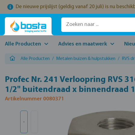
De nieuwe prijslijst (geldig vanaf 20 juli) is nu beschi
naar de hoofdinhoud
Ga naar de zoekopdracht
Ga naar de hoofdnavigatie
Alle Producten
Advies en maatwerk
Nie
Alle Producten
/
Metalen buizen & hulpstukken
/
RVS d
Profec Nr. 241 Verloopring RVS 31
1/2" buitendraad x binnendraad 
Artikelnummer 0080371
Afbeeldingengalerij overslaan