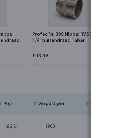
nippel
Profec Nr. 280 Nippel RVS 316 1
Profec Nr.
itendraad
1/4" buitendraad 16bar
binnendra
€ 13,36
€ 5,87
Prijs
Verpakt per
MSQ
Vo
€ 2,21
1900
10