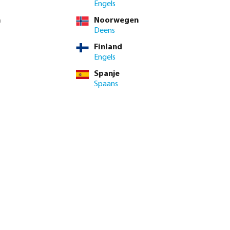
Engels
/2"
2 1/2" x 2"
3" x 1 1/2"
3" x 2"
3" x 2 1/2"
4" x 2"
n
Noorwegen
Deens
Finland
Engels
 btw.
Log in
of
neem contact op met de verkoopafdeling
voor aangepaste
Spanje
Spaans
TW
/ 1 st.
t.
inimale levertijd: 1-2 werkdag(en)
enste hoeveelheid in of gebruik de knoppen om de hoeveelhei
Voeg toe aan winkelmandje