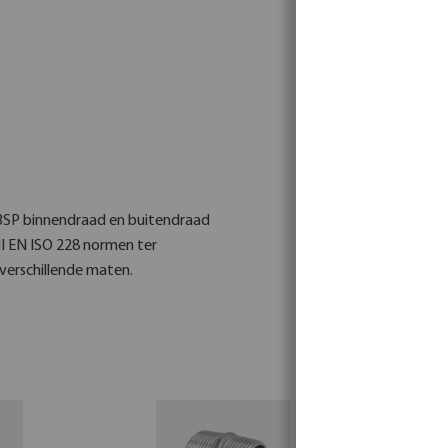
n BSP binnendraad en buitendraad
I EN ISO 228 normen ter
 verschillende maten.