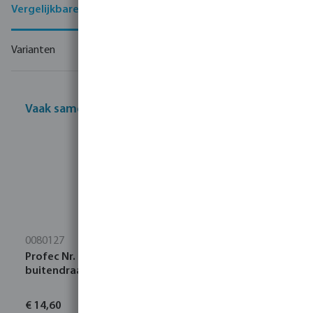
Vergelijkbare producten
Varianten
Vaak samen gekocht
0080127
Profec Nr. 245 Verloopnippel RVS 316 1 1/2" x 3/4"
buitendraad 16bar
€ 14,60