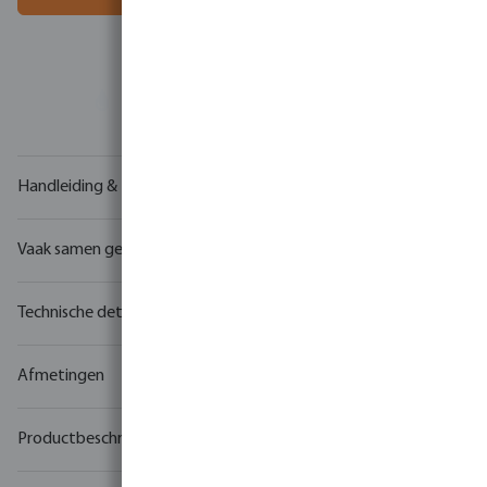
Uw
handelspartner
in watertechnologie
Handleiding & tekeningen
Vaak samen gekocht
Technische details
Afmetingen
Productbeschrijving