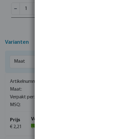
Varianten
0080080
1/4" x 1/8"
1900
10
€ 2,21
(1413)