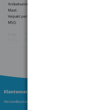
0080081
3/8" x 1/8"
720
10
€ 2,76
(976)
Toon meer
Klantenservice
Verzendkosten