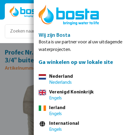
Ga naar de hoofdinhoud
Wij zijn Bosta
Bosta is uw partner voor al uw uitdagende
waterprojecten.
Profec Nr. 241 Verloopring RVS 316 1 1/2" x
3/4" buitendraad x binnendraad 16bar
Ga winkelen op uw lokale site
Artikelnummer 0080097
Nederland
Nederlands
Afbeeldingengalerij overslaan
Verenigd Koninkrijk
Engels
Ierland
Engels
International
Engels