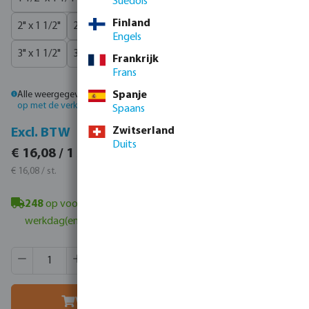
Suédois
Finland
2" x 1 1/2"
2 1/2" x 1"
2 1/2" x 1 1/2"
2 1/2" x 2"
Engels
3" x 1 1/2"
3" x 2"
3" x 2 1/2"
4" x 2"
4" x 3"
Frankrijk
Frans
Alle weergegeven prijzen zijn inclusief btw.
Spanje
Log in
of
neem contact
op met de verkoopafdeling
voor aangepaste prijzen.
Spaans
Zwitserland
Incl. BTW
Excl. BTW
Duits
€ 19,46 / 1 st.
€ 16,08 / 1 st.
€ 19,46 / st.
€ 16,08 / st.
248
op voorraad in Veghel, NL
- minimale levertijd: 1-2
werkdag(en)
Producthoeveelheid: Voer de gewenste hoeveelheid in of g
Verpakt per:
100 st.
MSQ:
1 st.
Voeg toe aan winkelmandje