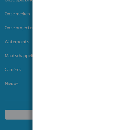
Onze oplossingen
Onze merken
Onze projecten
Waterpoints
Maatschappelijk verantwoord ondernemen
Carrières
Nieuws
Kies een ander land