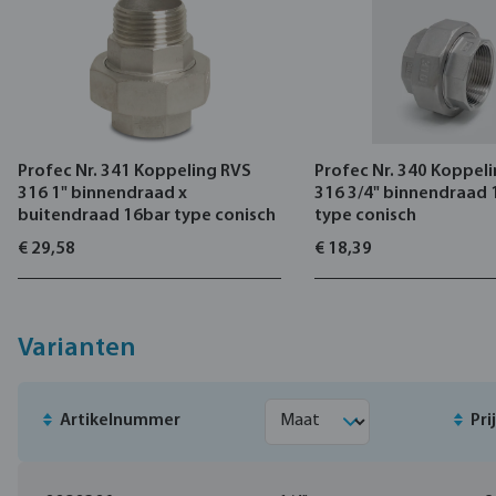
Profec Nr. 341 Koppeling RVS
Profec Nr. 340 Koppel
316 1" binnendraad x
316 3/4" binnendraad 
buitendraad 16bar type conisch
type conisch
€ 29,58
€ 18,39
Varianten
Artikelnummer
Pri