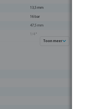
13,5 mm
16 bar
47,5 mm
1/4 "
Toon meer
RVS 316
4019305012966
0080201
Profec