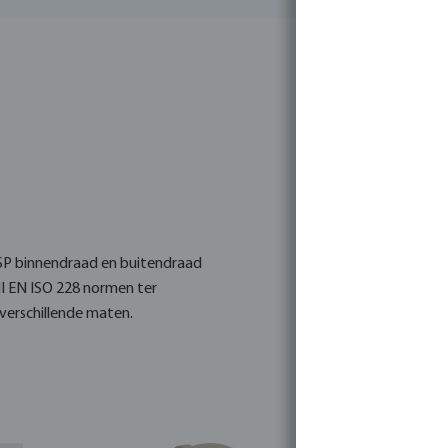
BSP binnendraad en buitendraad
I EN ISO 228 normen ter
 verschillende maten.