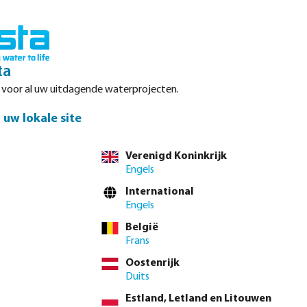
Inloggen
Winkelwagen
ta
r voor al uw uitdagende waterprojecten.
Datasheets
Waterpoints
Service
Contact
uw lokale site
Verenigd Koninkrijk
Engels
el direct via de
volledige producttabel
International
Engels
België
4"
1 1/2"
2"
2 1/2"
3"
4"
(Deze optie is momenteel niet beschikbaa
Frans
Oostenrijk
 btw.
Log in
of
neem contact op met de verkoopafdeling
voor aangepaste
Duits
Estland, Letland en Litouwen