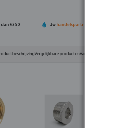
r dan €350
Uw
handelspartner
in watertechnolog
roductbeschrijving
Vergelijkbare producten
Varianten