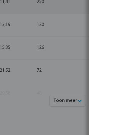
 11,41
250
10
 13,19
120
1
 15,35
126
1
 21,52
72
1
 29,58
48
1
Toon meer