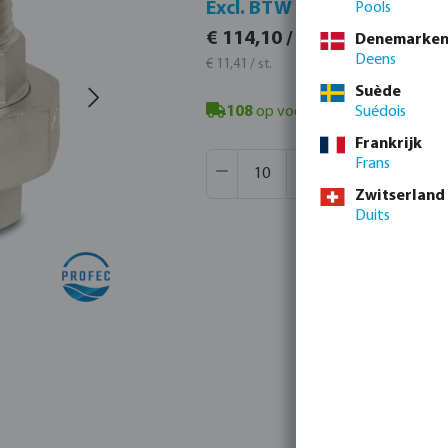
Incl
Excl. BTW
Pools
€ 138
€ 114,10 / 10 st.
Denemarke
€ 13,81
Deens
€ 11,41 / st.
Suède
108
op voorraad in Veghel, NL
Suédois
- m
Frankrijk
Producthoeveelheid: Voer de gew
Verpakt per:
250 st.
Frans
MSQ:
10 st.
Zwitserland
Duits