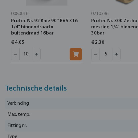
0080016
0710396
Profec Nr. 92 Knie 90° RVS 316
Profec Nr. 300 Zesh
1/4" binnendraad x
messing 1/4" binnen
buitendraad 16bar
30bar
€ 4,05
€ 2,30
Technische details
Verbinding
Max. temp.
Fitting nr.
Type