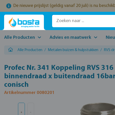
De nieuwe prijslijst (geldig vanaf 20 juli) is nu beschi
naar de hoofdinhoud
Ga naar de zoekopdracht
Ga naar de hoofdnavigatie
Alle Producten
Advies en maatwerk
Nie
Alle Producten
/
Metalen buizen & hulpstukken
/
RVS d
Profec Nr. 341 Koppeling RVS 316 
binnendraad x buitendraad 16bar
conisch
Artikelnummer 0080201
Afbeeldingengalerij overslaan