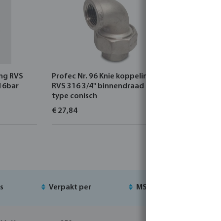
ing RVS
Profec Nr. 96 Knie koppeling 90°
Profec Nr
16bar
RVS 316 3/4" binnendraad 16bar
316 2" bi
type conisch
buitendra
€ 27,84
€ 50,45
js
Verpakt per
MSQ
Voo