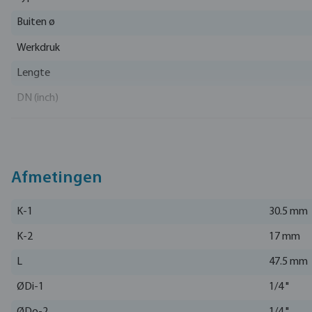
Buiten ø
Werkdruk
Lengte
DN (inch)
Materiaal
EAN
Artikelnummer
Afmetingen
Fabrikant
K-1
30.5 mm
K-2
17 mm
L
47.5 mm
ØDi-1
1/4 "