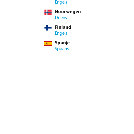
. BTW
Engels
,06 / 10 st.
n
Noorwegen
 / st.
Deens
Finland
inimale levertijd: 1-2 werkdag(en)
Engels
Spanje
enste hoeveelheid in of gebruik de knoppen om de hoeveelhei
Spaans
Voeg toe aan winkelmandje