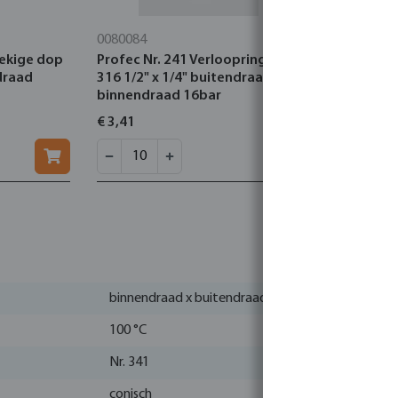
0080084
0080019
oekige dop
Profec Nr. 241 Verloopring RVS
Profec Nr.
draad
316 1/2" x 1/4" buitendraad x
3/4" binne
binnendraad 16bar
buitendra
€ 3,41
€ 8,50
binnendraad x buitendraad
100 °C
Nr. 341
conisch