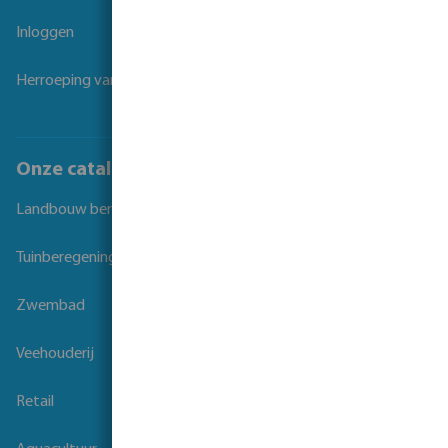
Inloggen
Herroeping van overeenkomst
Onze catalogi
Landbouw beregening
Tuinberegening
Zwembad
Veehouderij
Retail