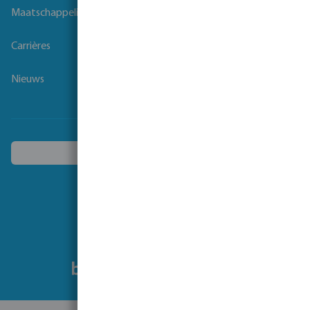
Maatschappelijk verantwoord ondernemen
Carrières
Nieuws
Kies een ander land
Volg ons