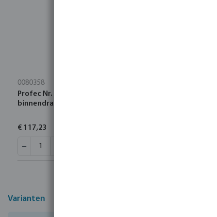
0080358
Profec Nr. 340 Koppeling RVS 316 2 1/2"
binnendraad 16bar type conisch
€ 117,23
Varianten