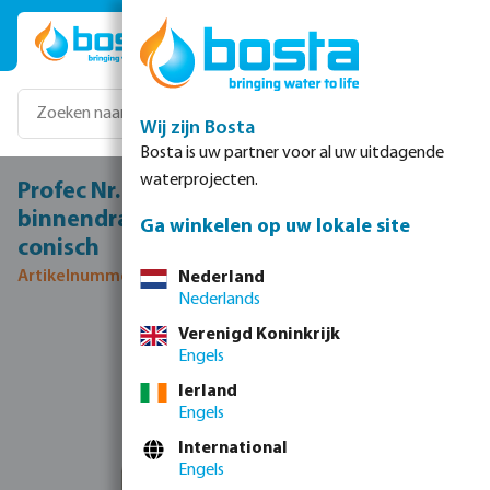
Ga naar de hoofdinhoud
Wij zijn Bosta
Bosta is uw partner voor al uw uitdagende
waterprojecten.
Profec Nr. 341 Koppeling RVS 316 2 1/2"
binnendraad x buitendraad 16bar type
Ga winkelen op uw lokale site
conisch
Artikelnummer 0080361
Nederland
Nederlands
Afbeeldingengalerij overslaan
Verenigd Koninkrijk
Engels
Ierland
Engels
International
Engels