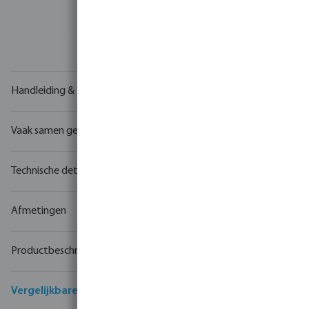
Uw
handelspartner
in watertechnologie
Handleiding & tekeningen
Vaak samen gekocht
Technische details
Afmetingen
Productbeschrijving
Vergelijkbare producten