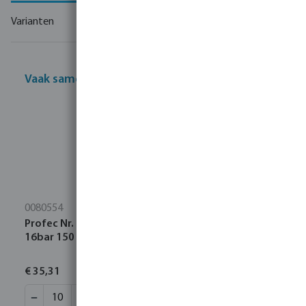
Varianten
Vaak samen gekocht
0080554
Profec Nr. 23 Pijpnippel RVS 316 1/2" buitendraad
16bar 150 mm
€ 35,31