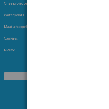
Onze projecten
Waterpoints
Maatschappelijk verantwoord ondernemen
Carrières
Nieuws
Kies een ander land
Volg ons