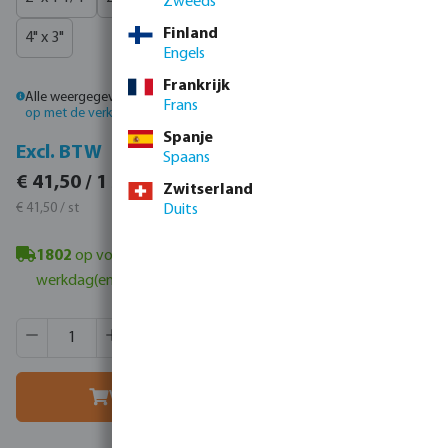
Zweeds
Finland
4" x 3"
Engels
Frankrijk
Alle weergegeven prijzen zijn inclusief btw.
Log in
of
neem contact
Frans
op met de verkoopafdeling
voor aangepaste prijzen.
Spanje
Incl. BTW
Excl. BTW
Spaans
€ 50,21 / 1 st
€ 41,50 / 1 st
Zwitserland
€ 50,21 / st
€ 41,50 / st
Duits
1802
op voorraad in Veghel, NL
- minimale levertijd: 1-2
werkdag(en)
Producthoeveelheid: Voer de gewenste hoeveelheid in of g
Verpakt per:
120 st
MSQ:
1 st
Voeg toe aan winkelmandje