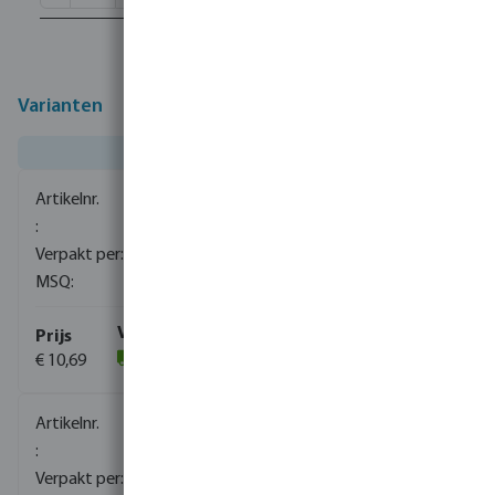
Varianten
0080110
1500
10
€ 10,69
(1059)
0080111
840