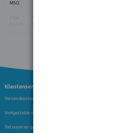
10
€ 12,24
(464)
Bekijk meer
Klantenservice
Verzendkosten
Veelgestelde vragen
Retouren en garantie