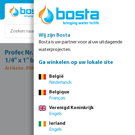
Ga naar de hoofdinhoud
Wij zijn Bosta
Bosta is uw partner voor al uw uitdagende
waterprojecten.
Profec Nr. 245 Verloopnippel RVS 316 1
1/4" x 1" buitendraad 16bar
Ga winkelen op uw lokale site
Artikelnr. 0080124
België
Nederlands
Afbeeldingengalerij overslaan
Belgique
Français
Verenigd Koninkrijk
Engels
Ierland
Engels