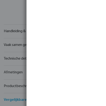
Uw
handelspartner
in watertechnologie
Handleiding & tekeningen
Vaak samen gekocht
Technische details
Afmetingen
Productbeschrijving
Vergelijkbare producten