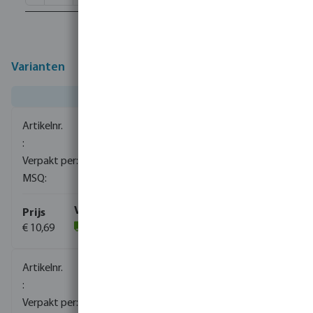
Varianten
0080110
1500
10
€ 10,69
(1059)
0080111
840