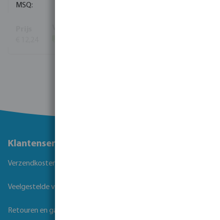
10
€ 12,24
(464)
Bekijk meer
Klantenservice
Verzendkosten
Veelgestelde vragen
Retouren en garantie