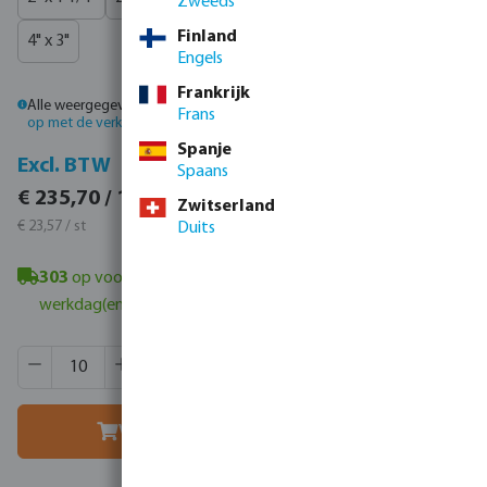
Zweeds
Finland
4" x 3"
Engels
Frankrijk
Alle weergegeven prijzen zijn inclusief btw.
Log in
of
neem contact
Frans
op met de verkoopafdeling
voor aangepaste prijzen.
Spanje
Incl. BTW
Excl. BTW
Spaans
€ 285,20 / 10 st
€ 235,70 / 10 st
Zwitserland
€ 28,52 / st
€ 23,57 / st
Duits
303
op voorraad in Veghel, NL
- minimale levertijd: 1-2
werkdag(en)
Producthoeveelheid: Voer de gewenste hoeveelheid in of g
Verpakt per:
168 st
MSQ:
10 st
Voeg toe aan winkelmandje