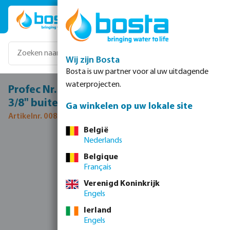
Ga naar de hoofdinhoud
Wij zijn Bosta
Bosta is uw partner voor al uw uitdagende
waterprojecten.
Profec Nr. 245 Verloopnippel RVS 316 1" x
3/8" buitendraad 16bar
Ga winkelen op uw lokale site
Artikelnr. 0080119
België
Nederlands
Afbeeldingengalerij overslaan
Belgique
Français
Verenigd Koninkrijk
Engels
Ierland
Engels