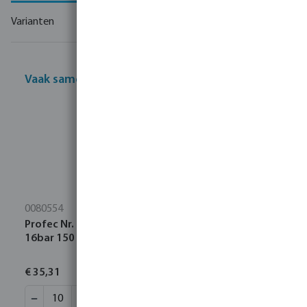
Varianten
Vaak samen gekocht
0080554
Profec Nr. 23 Pijpnippel RVS 316 1/2" buitendraad
16bar 150 mm
€ 35,31