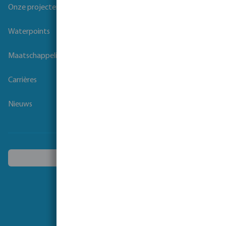
Onze projecten
Waterpoints
Maatschappelijk verantwoord ondernemen
Carrières
Nieuws
Kies een ander land
Volg ons