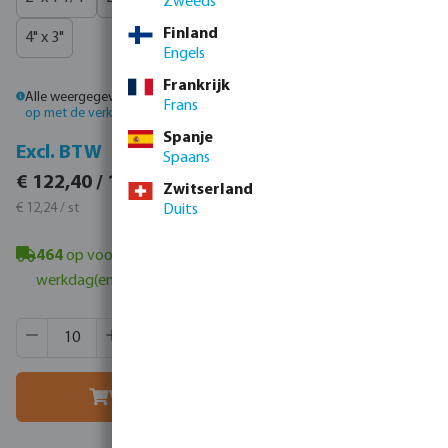
Zweeds
Finland
4" x 3"
Engels
Frankrijk
Alle weergegeven prijzen zijn inclusief btw.
Log in
of
neem contact
Frans
op met de verkoopafdeling
voor aangepaste prijzen.
Spanje
Incl. BTW
Excl. BTW
Spaans
€ 148,10 / 10 st
€ 122,40 / 10 st
Zwitserland
€ 14,81 / st
€ 12,24 / st
Duits
464
op voorraad in Veghel, NL
- minimale levertijd: 1-2
werkdag(en)
Producthoeveelheid: Voer de gewenste hoeveelheid in of g
Verpakt per:
840 st
MSQ:
10 st
Voeg toe aan winkelmandje