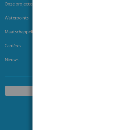
Onze projecten
Waterpoints
Maatschappelijk verantwoord ondernemen
Carrières
Nieuws
Kies een ander land
Volg ons