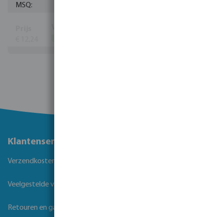
10
€ 12,24
(464)
Bekijk meer
Klantenservice
Verzendkosten
Veelgestelde vragen
Retouren en garantie