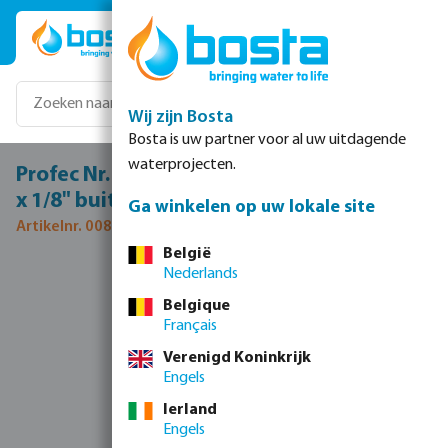
Ga naar de hoofdinhoud
Wij zijn Bosta
Bosta is uw partner voor al uw uitdagende
waterprojecten.
Profec Nr. 245 Verloopnippel RVS 316 3/8"
x 1/8" buitendraad 16bar
Ga winkelen op uw lokale site
Artikelnr. 0080111
België
Nederlands
Afbeeldingengalerij overslaan
Belgique
Français
Verenigd Koninkrijk
Engels
Ierland
Engels