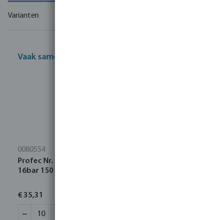
Varianten
Vaak samen gekocht
0080554
Profec Nr. 23 Pijpnippel RVS 316 1/2" buitendraad
16bar 150 mm
€ 35,31