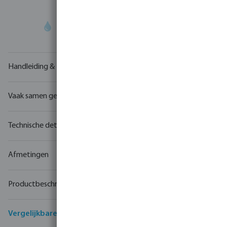
Uw
handelspartner
in watertechnologie
Handleiding & tekeningen
Vaak samen gekocht
Technische details
Afmetingen
Productbeschrijving
Vergelijkbare producten