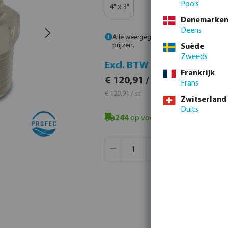
Pools
4" x 3"
Denemarke
Deens
Alle weergegeven prijzen zijn inclusief
prijzen.
Suède
Zweeds
Incl. 
Excl. BTW
Frankrijk
€ 146,3
€ 120,91 / 1 st
Frans
€ 146,30 /
€ 120,91 / st
Zwitserland
Duits
244
op voorraad in Veghel, NL
- m
Producthoeveelheid: Voer de gew
Verpakt per:
28 st
MSQ:
1 st