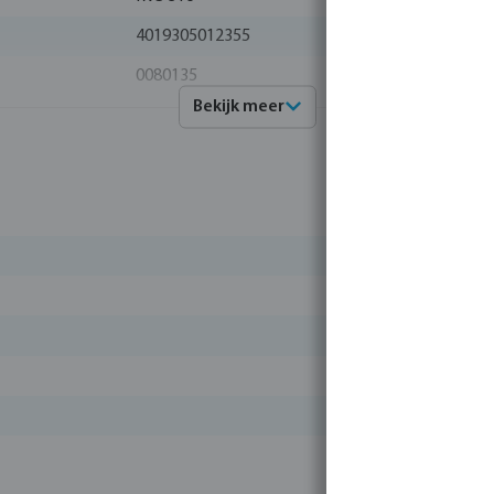
4019305012355
0080135
Bekijk meer
Profec