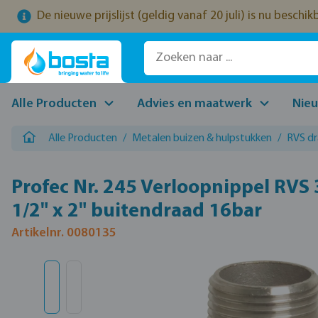
De nieuwe prijslijst (geldig vanaf 20 juli) is nu beschi
naar de hoofdinhoud
Ga naar de zoekopdracht
Ga naar de hoofdnavigatie
Alle Producten
Advies en maatwerk
Nie
Alle Producten
/
Metalen buizen & hulpstukken
/
RVS d
Profec Nr. 245 Verloopnippel RVS 
1/2" x 2" buitendraad 16bar
Artikelnr. 0080135
Afbeeldingengalerij overslaan