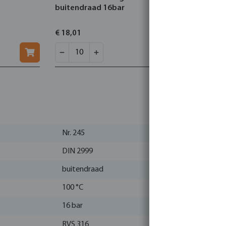
buitendraad 16bar
1" binnend
30bar
€ 18,01
€ 32,21
Nr. 245
DIN 2999
buitendraad
100 °C
16 bar
RVS 316