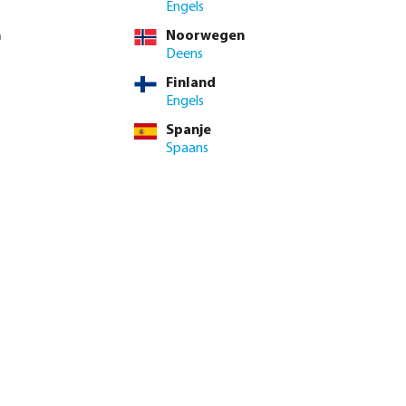
Engels
n
Noorwegen
Deens
 btw.
Log in
of
neem contact op met de verkoopafdeling
voor aangepaste
Finland
Engels
BTW
Spanje
0 / 1 st
Spaans
 st
inimale levertijd: 1-2 werkdag(en)
enste hoeveelheid in of gebruik de knoppen om de hoeveelhei
Voeg toe aan winkelmandje