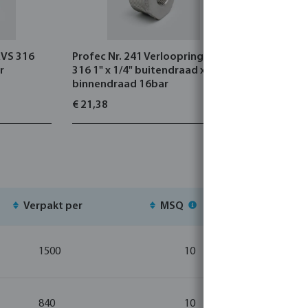
RVS 316
Profec Nr. 241 Verloopring RVS
Profec Nr.
r
316 1" x 1/4" buitendraad x
binnendra
binnendraad 16bar
€ 21,38
€ 12,72
Verpakt per
MSQ
Voorr
1500
10
840
10