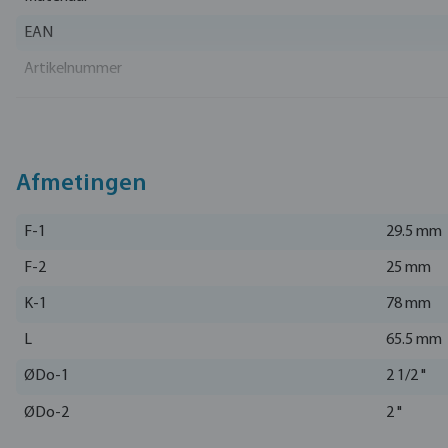
EAN
Artikelnummer
Fabrikant
Afmetingen
F-1
29.5 mm
F-2
25 mm
K-1
78 mm
L
65.5 mm
ØDo-1
2 1/2 "
ØDo-2
2 "