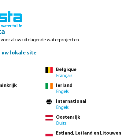
Inloggen
Winkelwagen
ta
r voor al uw uitdagende waterprojecten.
Datasheets
Waterpoints
Service
Contact
uw lokale site
Belgique
Français
el direct via de
volledige producttabel
ninkrijk
Ierland
Engels
International
1/2" x 1/8"
1/2" x 1/4"
1/2" x 3/8"
3/4" x 1/4"
3/4" x 3/8"
Engels
" x 3/4"
1 1/4" x 1/2"
1 1/4" x 3/4"
1 1/4" x 1"
1 1/2" x 3/4"
Oostenrijk
Duits
2" x 1 1/4"
2" x 1 1/2"
2 1/2" x 2"
3" x 2"
3" x 2 1/2"
Estland, Letland en Litouwen