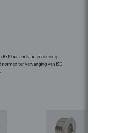
en BSP buitendraad verbinding.
8 normen ter vervanging van ISO
.