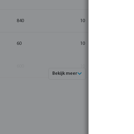
840
10
60
10
600
10
Bekijk meer