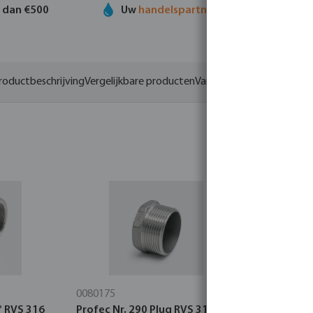
r dan €500
Uw
handelspartner
in watertechnolog
roductbeschrijving
Vergelijkbare producten
Varianten
0080175
0710296
° RVS 316
Profec Nr. 290 Plug RVS 316 1"
Profec Nr.