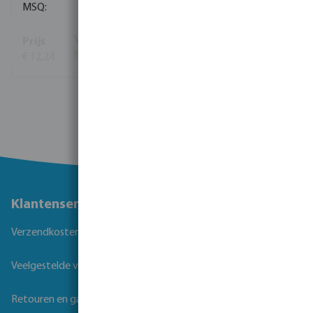
10
€ 12,24
(464)
Bekijk meer
Klantenservice
Verzendkosten
Veelgestelde vragen
Retouren en garantie