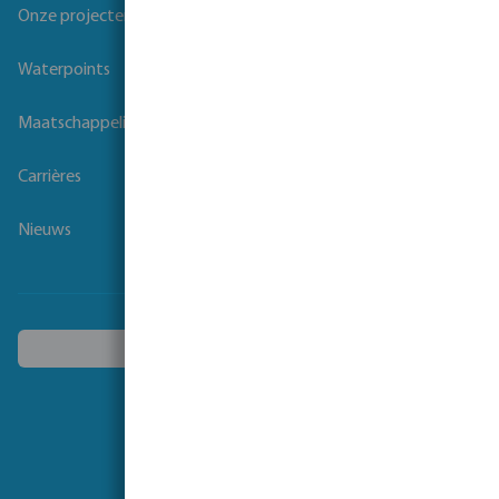
Onze projecten
Waterpoints
Maatschappelijk verantwoord ondernemen
Carrières
Nieuws
Kies een ander land
Volg ons