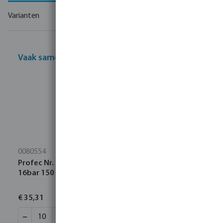
Varianten
Vaak samen gekocht
0080554
Profec Nr. 23 Pijpnippel RVS 316 1/2" buitendraad
16bar 150 mm
€ 35,31