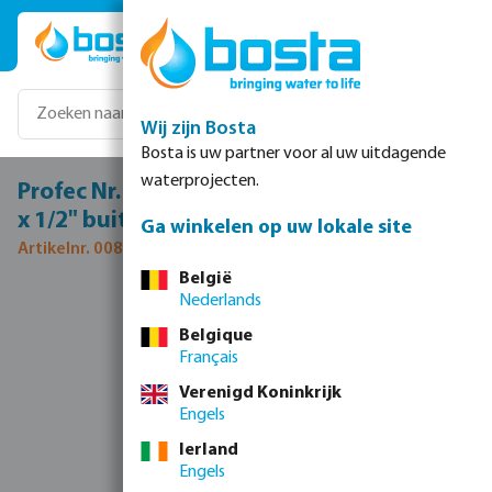
Ga naar de hoofdinhoud
Wij zijn Bosta
Bosta is uw partner voor al uw uitdagende
waterprojecten.
Profec Nr. 245 Verloopnippel RVS 316 3/4"
x 1/2" buitendraad 16bar
Ga winkelen op uw lokale site
Artikelnr. 0080118
België
Nederlands
Afbeeldingengalerij overslaan
Belgique
Français
Verenigd Koninkrijk
Engels
Ierland
Engels