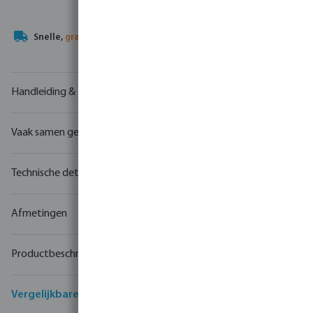
Uw
handelspartner
in watertechnologie
Handleiding & tekeningen
Vaak samen gekocht
Technische details
Afmetingen
Productbeschrijving
Vergelijkbare producten