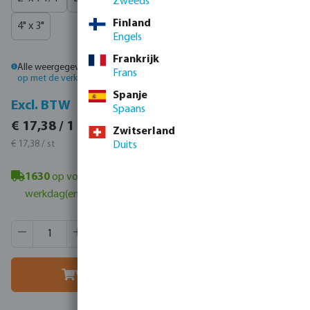
Zweeds
Finland
4" x 3"
Engels
Frankrijk
Alle weergegeven prijzen zijn inclusief btw.
Log in
of
neem contact
Frans
op met de verkoopafdeling
voor aangepaste prijzen.
Spanje
Incl. BTW
Excl. BTW
Spaans
€ 21,03 / 1 st
€ 17,38 / 1 st
Zwitserland
€ 21,03 / st
€ 17,38 / st
Duits
1630
op voorraad in Veghel, NL
- minimale levertijd: 1-2
werkdag(en)
Producthoeveelheid: Voer de gewenste hoeveelheid in of g
Verpakt per:
1 st
MSQ:
1 st
Voeg toe aan winkelmandje