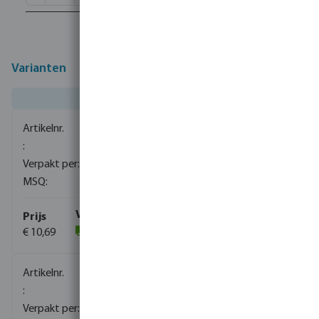
Varianten
0080110
1
10
€ 10,69
(1059)
0080111
1